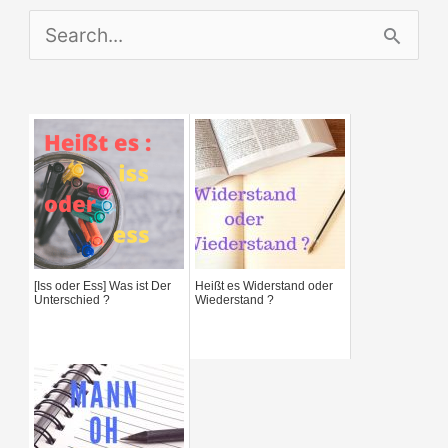
S
e
a
r
c
h
f
[Iss oder Ess] Was ist Der
Heißt es Widerstand oder
o
Unterschied ?
Wiederstand ?
r
: