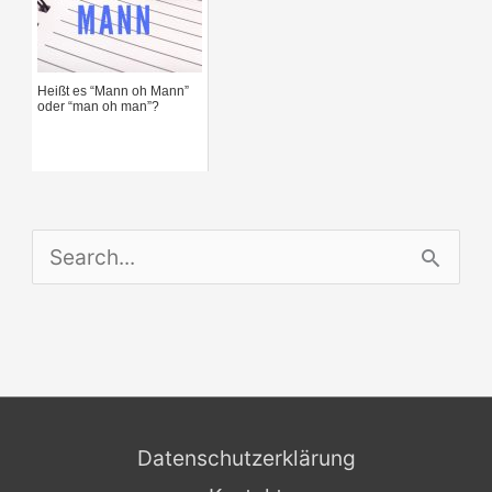
Heißt es “Mann oh Mann”
oder “man oh man”?
S
e
a
r
c
Datenschutzerklärung
h