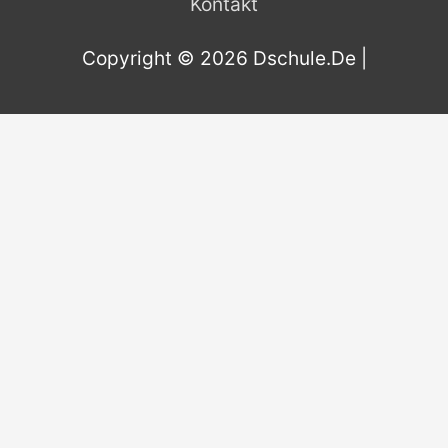
Kontakt
f
o
Copyright © 2026
Dschule.De
|
r
: