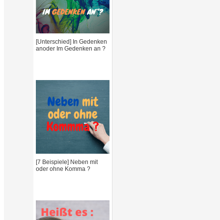
h
f
[Unterschied] In Gedenken
anoder Im Gedenken an ?
o
r
:
[7 Beispiele] Neben mit
oder ohne Komma ?