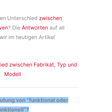
nen Unterschied
zwischen
iven
? Die
Antworten
auf all
ir im heutigen Artikel
ied zwischen Fabrikat, Typ und
Modell
utung von “funktional oder
unktionell”?