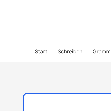
Skip
to
content
Start
Schreiben
Gramma