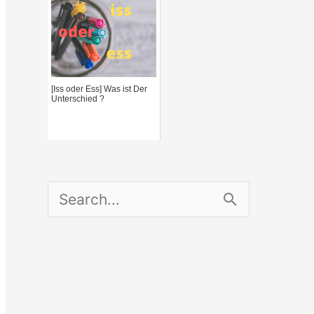
[Iss oder Ess] Was ist Der
Unterschied ?
S
e
a
r
c