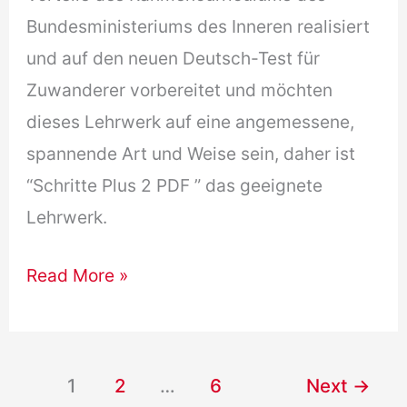
Bundesministeriums des Inneren realisiert
und auf den neuen Deutsch-Test für
Zuwanderer vorbereitet und möchten
dieses Lehrwerk auf eine angemessene,
spannende Art und Weise sein, daher ist
“Schritte Plus 2 PDF ” das geeignete
Lehrwerk.
(Free
Read More »
Download)
Schritte
Plus
1
2
…
6
Next
→
2