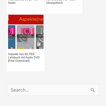
Audio
Übungsbuch
r
:
Aspekte neu B2 PDF :
Lehrbuch mit Audio DVD
[Free Download]
S
e