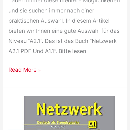
haben immer diese mehrere Möglichkeiten
und sie suchen immer nach einer
praktischen Auswahl. In diesem Artikel
bieten wir Ihnen eine gute Auswahl für das
Niveau “A2.1“. Das ist das Buch “Netzwerk
A2.1 PDF Und A1.1”. Bitte lesen
[Free
Read More »
Download]
Netzwerk
A2.1
PDF
Und