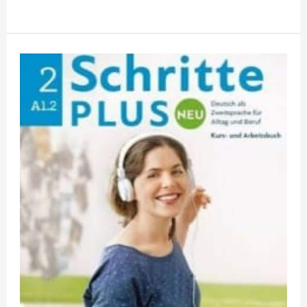
Download)
Schritte
International
1
PDF
mit
Audio