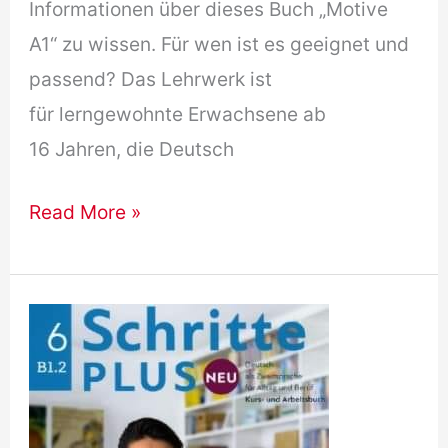
Informationen über dieses Buch „Motive
A1“ zu wissen. Für wen ist es geeignet und
passend? Das Lehrwerk ist
für lerngewohnte Erwachsene ab
16 Jahren, die Deutsch
(Free
Read More »
Download)
Motive
A1
PDF
A2
B1