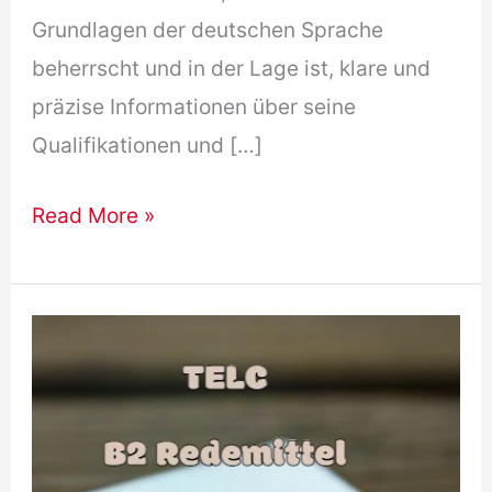
Grundlagen der deutschen Sprache
beherrscht und in der Lage ist, klare und
präzise Informationen über seine
Qualifikationen und […]
B1
Read More »
Brief
–
Bewerbung
Schreiben
DTZ
/
Telc