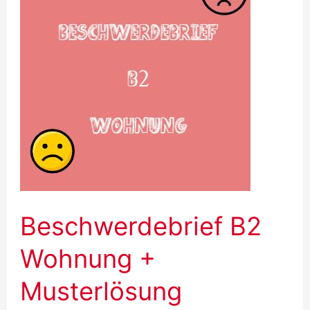
C1
Beschwerdebrief B2
Wohnung +
Musterlösung