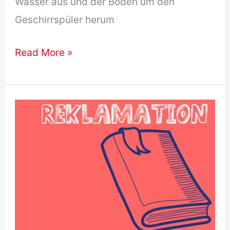
Wasser aus und der Boden um den
Geschirrspüler herum
Reklamation
Read More »
Brief
B1
Geschirrspüler
/
Waschmaschine