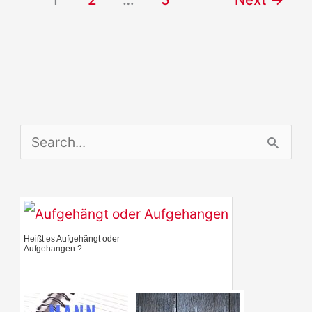
B2
Redemittel
mündliche
Prüfung
S
e
a
r
Heißt es Aufgehängt oder
c
Aufgehangen ?
h
f