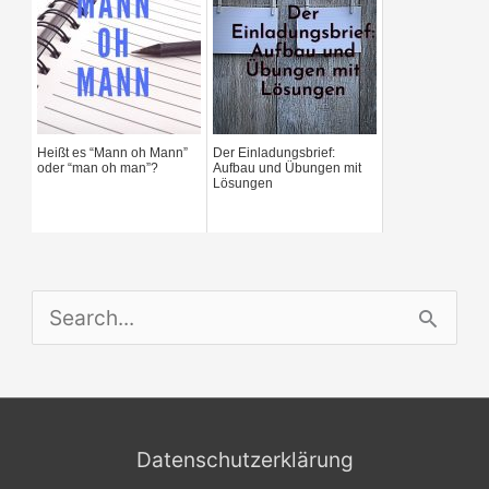
o
r
:
Heißt es “Mann oh Mann”
Der Einladungsbrief:
oder “man oh man”?
Aufbau und Übungen mit
Lösungen
S
e
a
r
Datenschutzerklärung
c