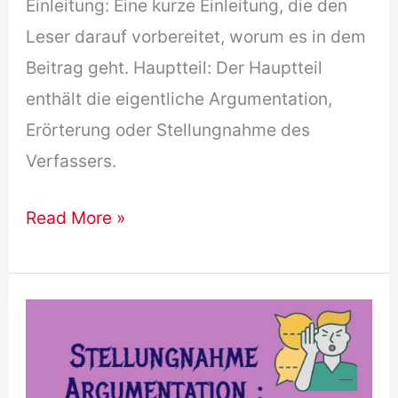
Einleitung: Eine kurze Einleitung, die den
Leser darauf vorbereitet, worum es in dem
Beitrag geht. Hauptteil: Der Hauptteil
enthält die eigentliche Argumentation,
Erörterung oder Stellungnahme des
Verfassers.
B2
Read More »
Redemittel
für
einen
Forumsbeitrag
Schreiben