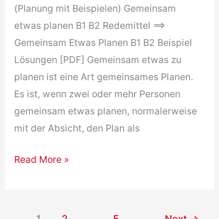
(Planung mit Beispielen) Gemeinsam
etwas planen B1 B2 Redemittel ==>
Gemeinsam Etwas Planen B1 B2 Beispiel
Lösungen [PDF] Gemeinsam etwas zu
planen ist eine Art gemeinsames Planen.
Es ist, wenn zwei oder mehr Personen
gemeinsam etwas planen, normalerweise
mit der Absicht, den Plan als
Gemeinsam
Read More »
etwas
planen
B1
1
2
…
5
Next
→