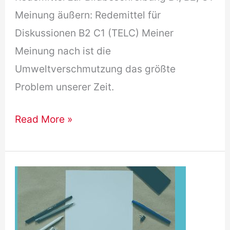
Meinung äußern: Redemittel für
Diskussionen B2 C1 (TELC) Meiner
Meinung nach ist die
Umweltverschmutzung das größte
Problem unserer Zeit.
TELC
Read More »
B2
Redemittel
Teil
1
&
2