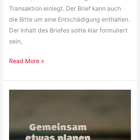
Transaktion einlegt. Der Brief kann auch
die Bitte um eine Entschädigung enthalten.
Der Inhalt des Briefes sollte klar formuliert
sein,
Reklamation
Read More »
Brief
B1
Beispiel
–
B1
Prüfung
2025