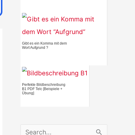
f
o
r
:
Gibt es ein Komma mit dem
Wort Aufgrund ?
Perfekte Bildbeschreibung
B1 PDF Telc [Beispiele +
Übung]
S