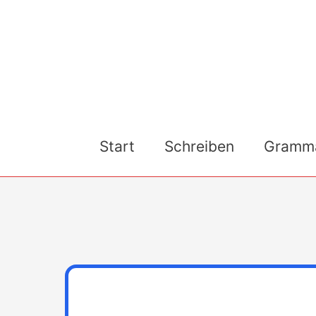
Skip
to
content
Start
Schreiben
Gramma