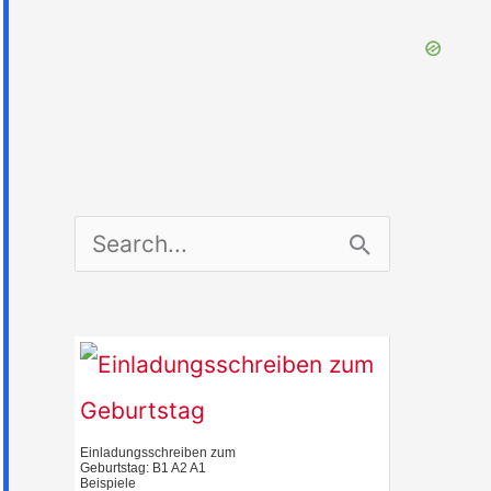
S
e
a
r
c
Einladungsschreiben zum
h
Geburtstag: B1 A2 A1
Beispiele