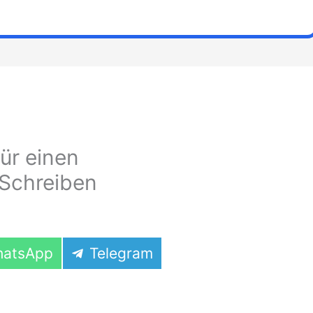
ür einen
 Schreiben
are
Share
atsApp
Telegram
on