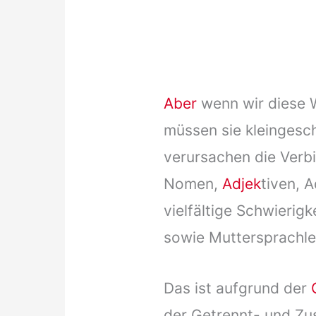
Aber
wenn wir diese W
müssen sie kleinges
verursachen die Ver
Nomen,
Adjek
tiven, 
vielfältige Schwierig
sowie Muttersprachle
Das ist aufgrund der
der Getrennt- und Z