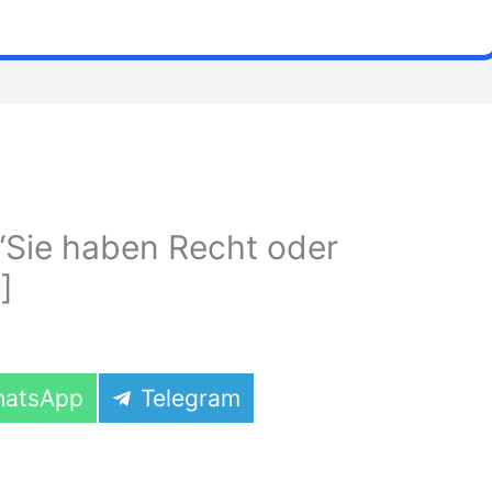
“Sie haben Recht oder
]
are
Share
atsApp
Telegram
on