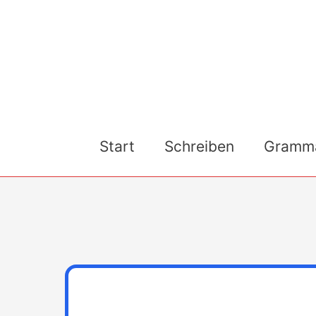
Skip
to
content
Start
Schreiben
Gramma