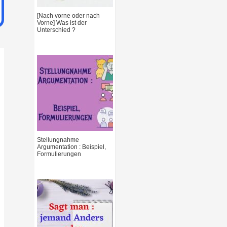
f
[Nach vorne oder nach
Vorne] Was ist der
o
Unterschied ?
r
:
Stellungnahme
Argumentation : Beispiel,
Formulierungen