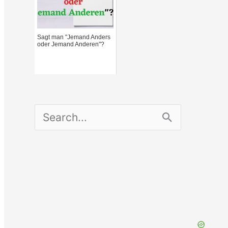
Sagt man "Jemand Anders
oder Jemand Anderen"?
S
e
a
r
c
h