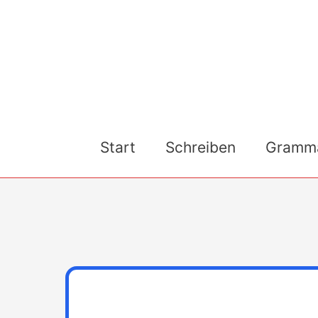
Skip
to
content
Start
Schreiben
Gramma