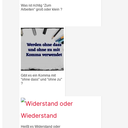
Was ist richtig “Zum
h
Arbeiten” groß oder klein ?
f
o
r
:
Gibt es ein Komma mit
"ohne dass" und "ohne zu"
?
Heißt es Widerstand oder