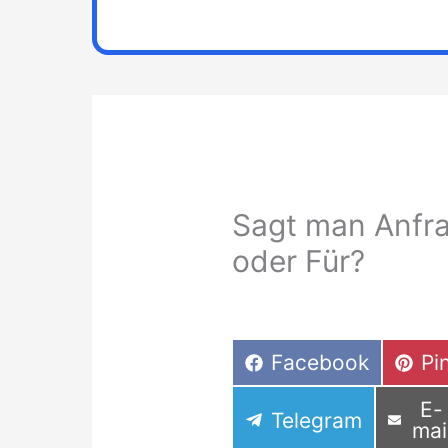
Sagt man Anfra
oder Für?
Share
Sh
Facebook
Pi
on
on
Sh
E-
Share
Telegram
on
mai
on