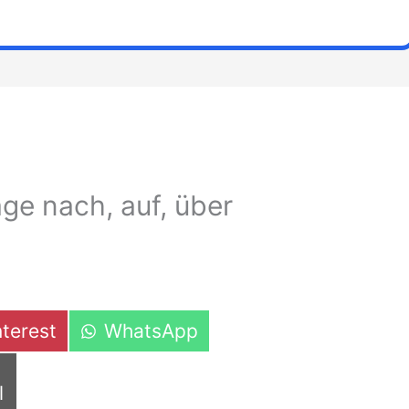
ge nach, auf, über
are
Share
nterest
WhatsApp
on
are
l