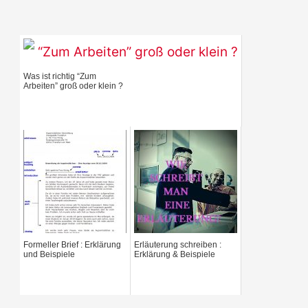
e
a
r
Was ist richtig “Zum
c
Arbeiten” groß oder klein ?
h
f
o
r
:
Formeller Brief : Erklärung
Erläuterung schreiben :
und Beispiele
Erklärung & Beispiele