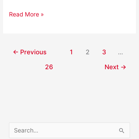
Problemlösung
Read More »
B2
TELC
Redemittel
←
Previous
1
2
3
…
und
26
Next
→
Themen
S