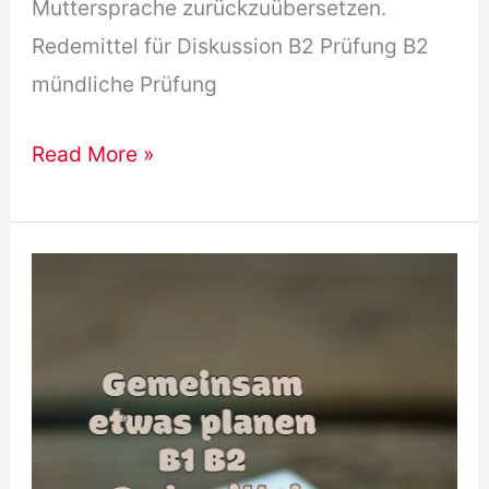
Muttersprache zurückzuübersetzen.
Redemittel für Diskussion B2 Prüfung B2
mündliche Prüfung
B2
Read More »
mündliche
Prüfung
Diskussion
:
Beispiel,
allgemein