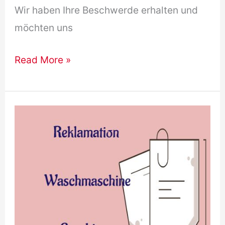
Wir haben Ihre Beschwerde erhalten und
möchten uns
Antwort
Read More »
auf
Reklamation
B2
:
Biespele,
Redemittel