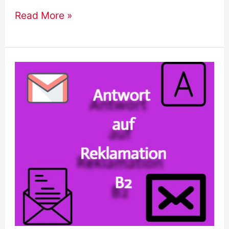
Stellungnahme
Read More »
Argumentation
:
Beispiel,
Formulierungen