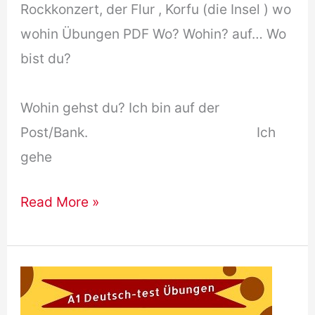
Rockkonzert, der Flur , Korfu (die Insel ) wo
wohin Übungen PDF Wo? Wohin? auf… Wo
bist du?
Wohin gehst du? Ich bin auf der
Post/Bank. Ich
gehe
Wo
Read More »
Wohin
übungen
PDF
und