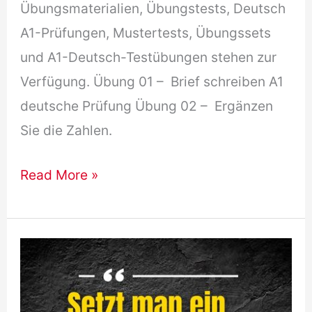
Übungsmaterialien, Übungstests, Deutsch
A1-Prüfungen, Mustertests, Übungssets
und A1-Deutsch-Testübungen stehen zur
Verfügung. Übung 01 – Brief schreiben A1
deutsche Prüfung Übung 02 – Ergänzen
Sie die Zahlen.
A1
Read More »
Deutsch-
test
Übungen
Online
Kostenlose