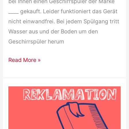
bei Ihnen einen Geschirrspüler der Marke
____ gekauft. Leider funktioniert das Gerät
nicht einwandfrei. Bei jedem Spülgang tritt
Wasser aus und der Boden um den
Geschirrspüler herum
Reklamation
Read More »
Brief
B1
Geschirrspüler
/
Waschmaschine