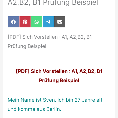
A2,B2, B1 Prüfung Beispiel
Share
Share
Share
Share
Share
F
P
W
T
E
on
on
on
on
on
a
i
h
e
-
c
n
a
l
m
[PDF] Sich Vorstellen : A1, A2,B2, B1
e
t
t
e
a
b
e
s
g
i
Prüfung Beispiel
o
r
A
r
l
o
e
p
a
k
s
p
m
t
[PDF] Sich Vorstellen : A1, A2,B2, B1
Prüfung Beispiel
Mein Name ist Sven. Ich bin 27 Jahre alt
und komme aus Berlin.