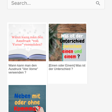
S
e
a
r
c
h
f
Wann kann man den
[Einen oder Einem] Was ist
o
Ausdruck “Von Vorne“
der Unterschied ?
verwenden ?
r
: