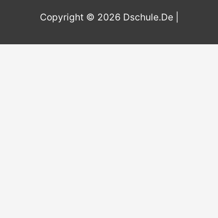
o
Copyright © 2026
Dschule.De
|
r
: