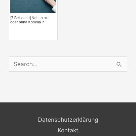
[7 Beispiele] Neben mit
oder ohne Komma ?
S
e
a
r
c
Datenschutzerklärung
h
Kontakt
f