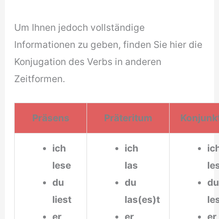
Um Ihnen jedoch vollständige
Informationen zu geben, finden Sie hier die
Konjugation des Verbs in anderen
Zeitformen.
Präsens
Präteritum
Konjunkt
ich
ich
i
lese
las
le
du
du
liest
las(es)t
le
er
er
e