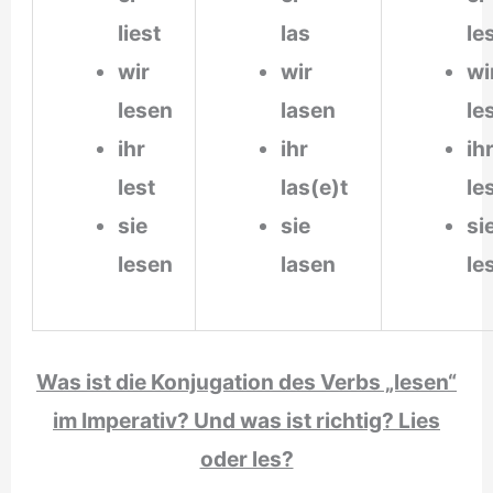
liest
las
le
wir
wir
w
lesen
lasen
le
ihr
ihr
i
lest
las(e)t
le
sie
sie
s
lesen
lasen
le
Was ist die Konjugation des Verbs „lesen“
im Imperativ? Und was ist richtig? Lies
oder les?