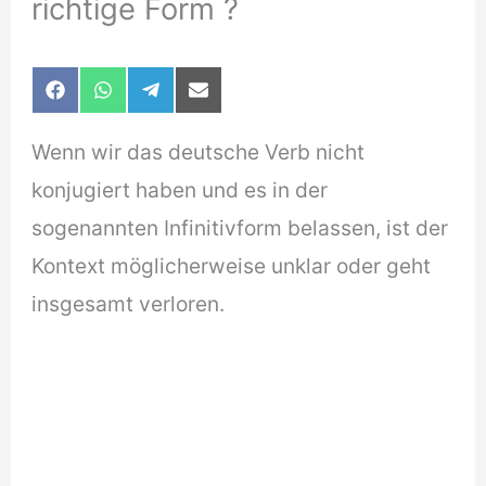
richtige Form ?
Share
Share
Share
Share
F
W
T
E
on
on
on
on
a
h
e
-
c
a
l
m
Wenn wir das deutsche Verb nicht
e
t
e
a
b
s
g
i
konjugiert haben und es in der
o
A
r
l
o
p
a
sogenannten Infinitivform belassen, ist der
k
p
m
Kontext möglicherweise unklar oder geht
insgesamt verloren.