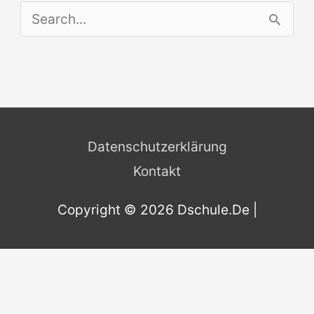
S
e
a
r
c
Datenschutzerklärung
h
Kontakt
f
o
Copyright © 2026
Dschule.De
|
r
: