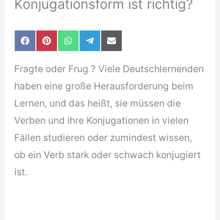
Konjugationsform ist richtig?
Share
Share
Share
Share
Share
F
P
W
T
E
on
on
on
on
on
a
i
h
e
-
c
n
a
l
m
Fragte oder Frug ? Viele Deutschlernenden
e
t
t
e
a
b
e
s
g
i
haben eine große Herausforderung beim
o
r
A
r
l
o
e
p
a
Lernen, und das heißt, sie müssen die
k
s
p
m
t
Verben und ihre Konjugationen in vielen
Fällen studieren oder zumindest wissen,
ob ein Verb stark oder schwach konjugiert
ist.