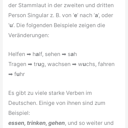
der Stammlaut in der zweiten und dritten
Person Singular z. B. von ‘
e
‘ nach ‘
a
‘, oder
‘
u
‘. Die folgenden Beispiele zeigen die
Veränderungen:
Helfen ➡ h
a
lf, sehen ➡ s
a
h
Tragen ➡ tr
u
g, wachsen ➡ w
u
chs, fahren
➡ f
u
hr
Es gibt zu viele starke Verben im
Deutschen. Einige von ihnen sind zum
Beispiel:
essen, trinken, gehen
, und so weiter und