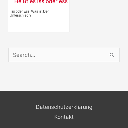
[Iss oder Ess] Was ist Der
Unterschied ?
S
e
a
r
c
Datenschutzerklärung
h
Kontakt
f