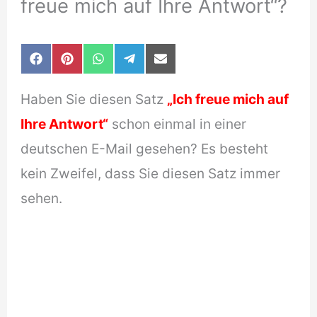
freue mich auf Ihre Antwort“?
Share
Share
Share
Share
Share
F
P
W
T
E
on
on
on
on
on
a
i
h
e
-
c
n
a
l
m
Haben Sie diesen Satz
„Ich freue mich auf
e
t
t
e
a
b
e
s
g
i
Ihre Antwort“
schon einmal in einer
o
r
A
r
l
o
e
p
a
deutschen E-Mail gesehen? Es besteht
k
s
p
m
t
kein Zweifel, dass Sie diesen Satz immer
sehen.