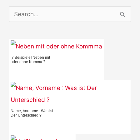
S
e
a
r
[7 Beispiele] Neben mit
c
oder ohne Komma ?
h
f
o
r
Name, Vorname : Was ist
Der Unterschied ?
: