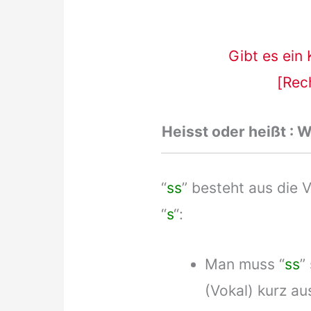
Gibt es ein
[Rec
Heisst oder heißt :
“
ss
” besteht aus die
“
s
“:
Man muss “
ss
”
(Vokal) kurz au