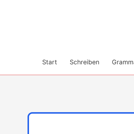
Skip
to
content
Start
Schreiben
Gramma