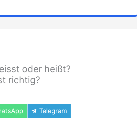
eisst oder heißt?
t richtig?
are
Share
atsApp
Telegram
on