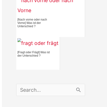
:
[Nach vorne oder nach
Vorne] Was ist der
Unterschied ?
[Fragt oder Frägt] Was ist
der Unterschied ?
S
e