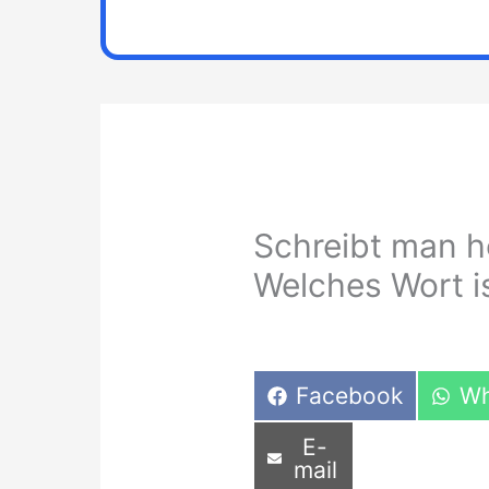
Schreibt man h
Welches Wort is
Share
Sh
Facebook
Wh
on
on
Share
E-
on
mail