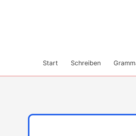
Skip
to
content
Start
Schreiben
Gramma