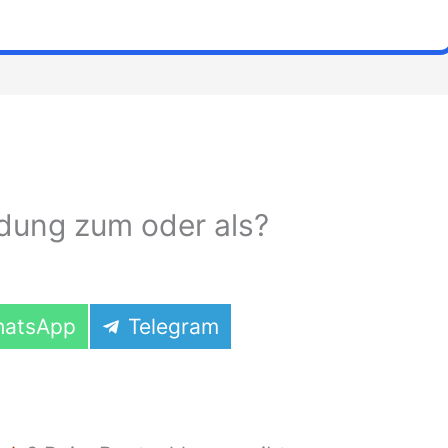
ldung zum oder als?
are
Share
atsApp
Telegram
on