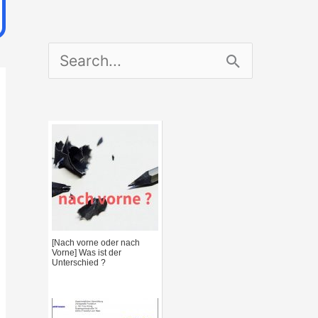
S
e
a
r
c
h
f
[Nach vorne oder nach
Vorne] Was ist der
o
Unterschied ?
r