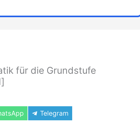
k für die Grundstufe
]
are
Share
atsApp
Telegram
on