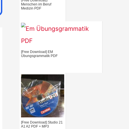
(Free Download)
Menschen im Beruf
o
Medizin PDF
r
:
[Free Download] EM
Übungsgrammatik PDF
[Free Download] Studio 21
A1 A2 PDF + MP3