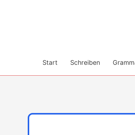
Skip
to
content
Start
Schreiben
Gramma