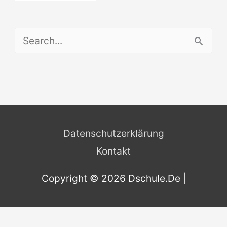
S
e
a
r
c
Datenschutzerklärung
h
Kontakt
f
o
Copyright © 2026
Dschule.De
|
r
: