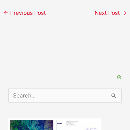
←
Previous Post
Next Post
→
S
e
a
r