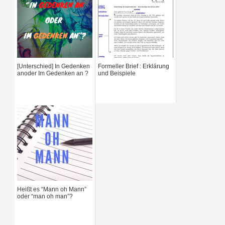
c
h
f
[Unterschied] In Gedenken
Formeller Brief : Erklärung
o
anoder Im Gedenken an ?
und Beispiele
r
:
Heißt es “Mann oh Mann”
oder “man oh man”?