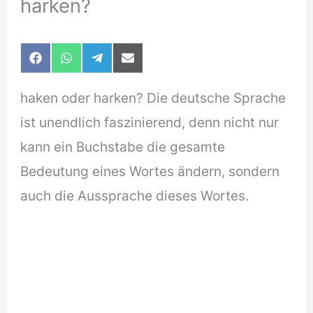
harken?
Share
Share
Share
Share
F
W
T
E
on
on
on
on
a
h
e
-
c
a
l
m
haken oder harken? Die deutsche Sprache
e
t
e
a
b
s
g
i
ist unendlich faszinierend, denn nicht nur
o
A
r
l
o
p
a
kann ein Buchstabe die gesamte
k
p
m
Bedeutung eines Wortes ändern, sondern
auch die Aussprache dieses Wortes.