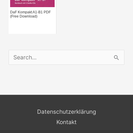
DaF Kompakt A1-B1 PDF
(Free Download)
S
e
a
r
c
Datenschutzerklärung
h
Kontakt
f