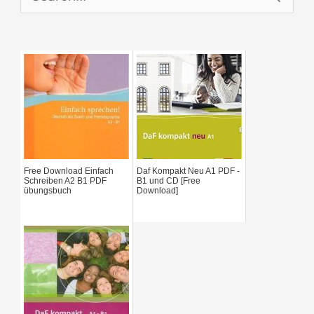
e
a
r
c
h
f
Free Download Einfach
Daf Kompakt Neu A1 PDF -
o
Schreiben A2 B1 PDF
B1 und CD [Free
übungsbuch
Download]
r
: