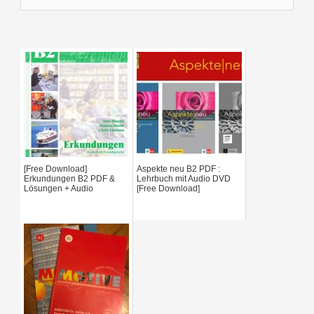
e
a
r
c
h
f
[Free Download]
Aspekte neu B2 PDF :
o
Erkundungen B2 PDF &
Lehrbuch mit Audio DVD
Lösungen + Audio
[Free Download]
r
: