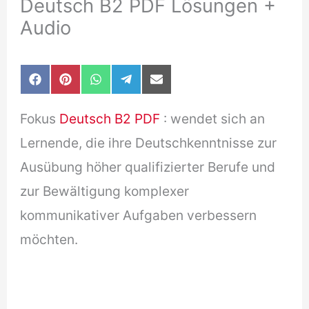
Deutsch B2 PDF Lösungen +
Audio
Share
Share
Share
Share
Share
F
P
W
T
E
on
on
on
on
on
a
i
h
e
-
c
n
a
l
m
Fokus
Deutsch B2 PDF
: wendet sich an
e
t
t
e
a
b
e
s
g
i
Lernende, die ihre Deutschkenntnisse zur
o
r
A
r
l
o
e
p
a
Ausübung höher qualifizierter Berufe und
k
s
p
m
t
zur Bewältigung komplexer
kommunikativer Aufgaben verbessern
möchten.