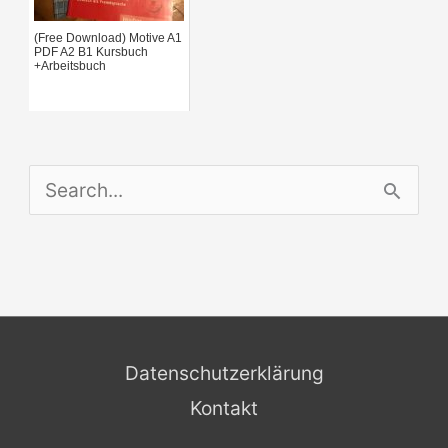
(Free Download) Motive A1
PDF A2 B1 Kursbuch
+Arbeitsbuch
S
e
a
r
c
Datenschutzerklärung
h
Kontakt
f