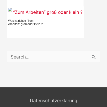
r
:
Was ist richtig “Zum
Arbeiten” groß oder klein ?
S
e
a
r
c
Datenschutzerklärung
h