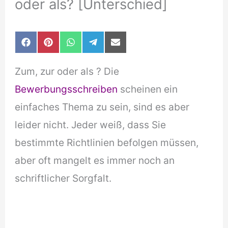
oder als? [Unterschied]
Share
Share
Share
Share
Share
F
P
W
T
E
on
on
on
on
on
a
i
h
e
-
c
n
a
l
m
Zum, zur oder als ? Die
e
t
t
e
a
b
e
s
g
i
Bewerbungsschreiben
scheinen ein
o
r
A
r
l
o
e
p
a
einfaches Thema zu sein, sind es aber
k
s
p
m
t
leider nicht. Jeder weiß, dass Sie
bestimmte Richtlinien befolgen müssen,
aber oft mangelt es immer noch an
schriftlicher Sorgfalt.