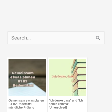
S
e
a
r
c
h
f
Gemeinsam etwas planen
"Ich denke dass" und "Ich
o
B1 B2 Redemittel
denke komma"
mündliche Prüfung
[Unterschied]