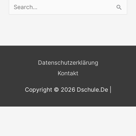
S
e
a
r
c
Datenschutzerklärung
h
Kontakt
f
o
Copyright © 2026
Dschule.De
|
r
: