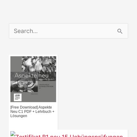
S
e
a
r
c
h
f
[Free Download] Aspekte
o
Neu C1 PDF + Lehrbuch +
Lösungen
r
: