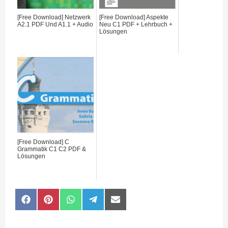
[Free Download] Netzwerk
[Free Download] Aspekte
A2.1 PDF Und A1.1 + Audio
Neu C1 PDF + Lehrbuch +
Lösungen
[Free Download] C
Grammatik C1 C2 PDF &
Lösungen
Share
Share
Share
Share
Share
F
P
W
T
E
on
on
on
on
on
a
i
h
e
-
c
n
a
l
m