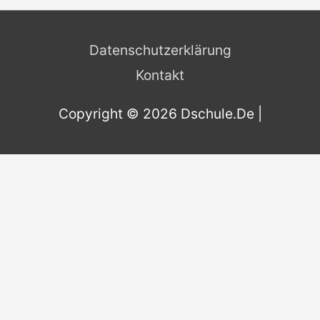
c
Datenschutzerklärung
h
Kontakt
f
o
Copyright © 2026
Dschule.De
|
r
: