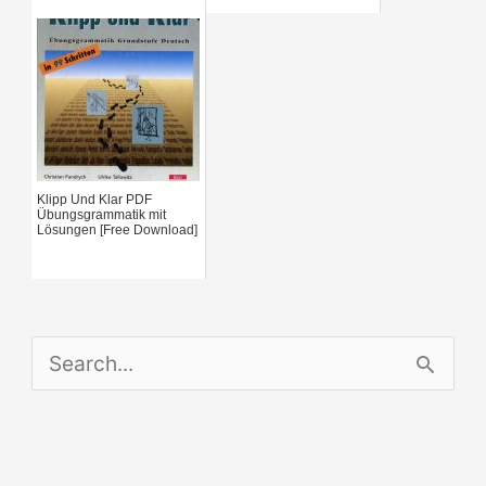
:
Klipp Und Klar PDF
Übungsgrammatik mit
Lösungen [Free Download]
S
e
a
r