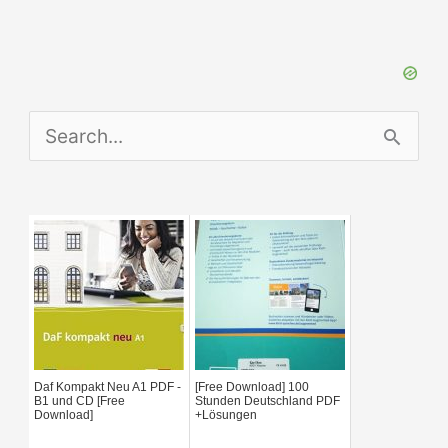
S
e
a
r
c
h
f
Daf Kompakt Neu A1 PDF -
[Free Download] 100
o
B1 und CD [Free
Stunden Deutschland PDF
Download]
+Lösungen
r