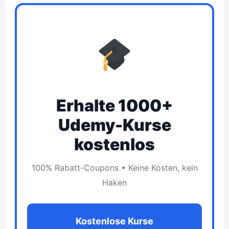
e
t
t
e
a
b
e
s
g
i
o
r
A
r
l
o
e
p
a
k
s
p
m
t
Erhalte 1000+
Udemy-Kurse
kostenlos
100% Rabatt-Coupons • Keine Kosten, kein
Haken
Kostenlose Kurse